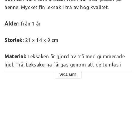
henne. Mycket fin leksak i trä av hög kvalitet.
Ålder:
 från 1 år
Storlek:
 21 x 14 x 9 cm
Material:
 Leksaken är gjord av trä med gummerade 
hjul. Trä. Leksakerna färgas genom att de tumlas i 
trummor med giftfri färg och körsbärskärnor. De 
VISA MER
omålade leksakerna är behandlade med ofarlig 
linolja. Trä är ett klassiskt och fantastiskt material 
för leksaker. Det stimulerar sinnena, det har struktur, 
ibland är det mjukt, ibland hårt. Det luktar gott. 
Företaget Bajo älskar trä och därför har leksakerna 
nästan alltid kvar en ren trädel som inte är färgad. 
Man använder också gärna olika träslag i samma 