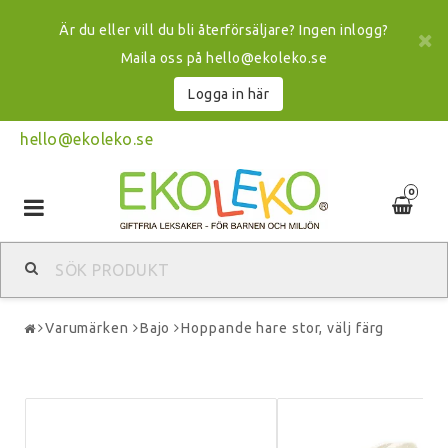
Är du eller vill du bli återförsäljare? Ingen inlogg?
Maila oss på hello@ekoleko.se
Logga in här
hello@ekoleko.se
0
Toggle
navigation
Varumärken
Bajo
Hoppande hare stor, välj färg