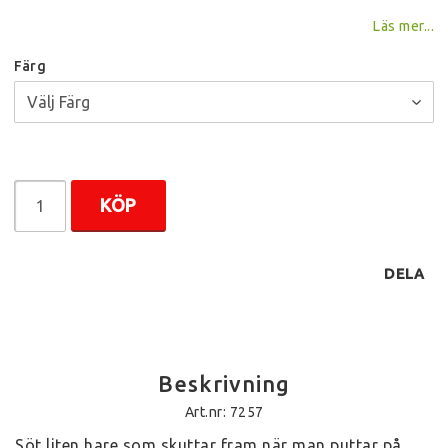
Läs mer...
Färg
KÖP
DELA
Beskrivning
Art.nr: 7257
Söt liten hare som skuttar fram när man puttar på 