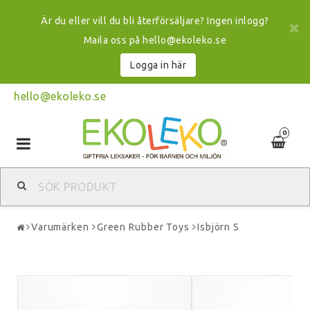
Är du eller vill du bli återförsäljare? Ingen inlogg?
Maila oss på hello@ekoleko.se
Logga in här
hello@ekoleko.se
0
Toggle
navigation
Varumärken
Green Rubber Toys
Isbjörn S