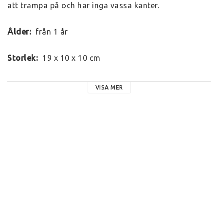
att trampa på och har inga vassa kanter.
Ålder: 
 från 1 år
Storlek: 
 19 x 10 x 10 cm
Material: 
 tillverkad i Sri Lanka av naturgummi och 
VISA MER
målad med giftfria färger.