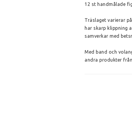
12 st handmålade fig
Träslaget varierar på
har skarp klippning a
samverkar med betsn
Med band och volange
andra produkter frå
Ålder
 från 3 år
Storlek:
 6 hög och 3 
Material
 lönn och al
oljade med naturlig 