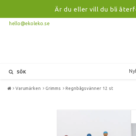
Är du eller vill du bli åte
hello@ekoleko.se
Ny
SÖK
Varumärken
Grimms
Regnbågsvänner 12 st