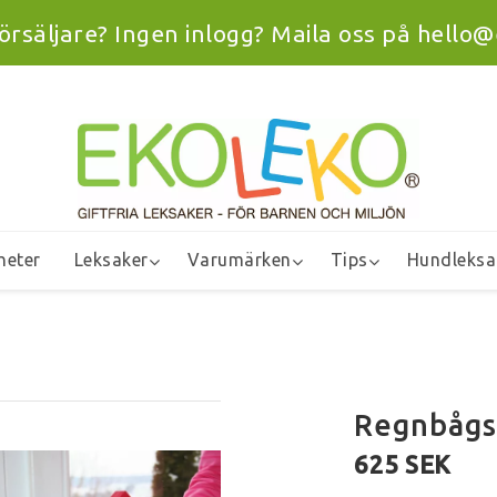
rförsäljare? Ingen inlogg? Maila oss på hello
heter
Leksaker
Varumärken
Tips
Hundleksa
Regnbågs
625 SEK