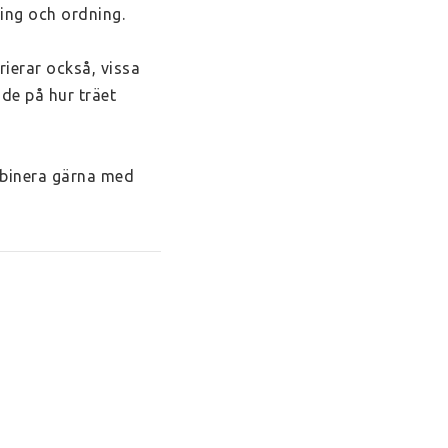
ing och ordning. 
ierar också, vissa 
de på hur träet 
binera gärna med 
r. Trärena delar är 