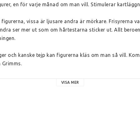
urer, en för varje månad om man vill. Stimulerar kartläggn
 figurerna, vissa är ljusare andra är mörkare. Frisyrerna var
ndra ser mer ut som om hårtestarna sticker ut. Allt beroen
ingen.
r och kanske tejp kan figurerna kläs om man så vill. Kom
n Grimms.
VISA MER
cm i diameter. .
, tillverkade inom EU av trä och betsade med naturliga färge
plantbaserad olja.