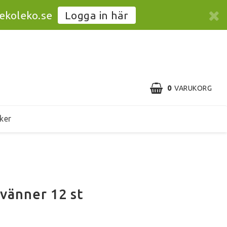
@ekoleko.se
Logga in här
0
VARUKORG
ker
vänner 12 st