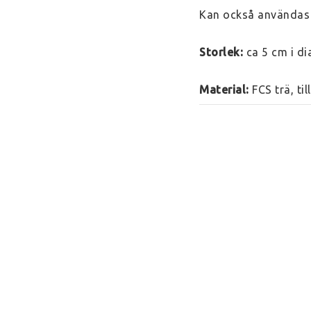
Kan också användas f
Storlek: 
ca 5 cm i d
Material: 
FCS trä, ti