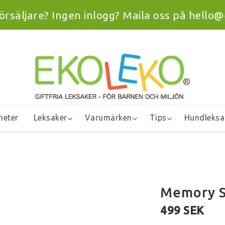
rförsäljare? Ingen inlogg? Maila oss på hello
heter
Leksaker
Varumärken
Tips
Hundleksa
Memory S
499 SEK