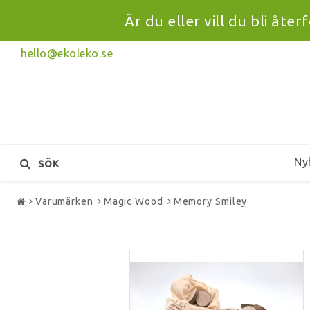
Är du eller vill du bli åte
hello@ekoleko.se
Ny
SÖK
Varumärken
Magic Wood
Memory Smiley