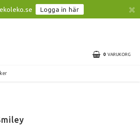
@ekoleko.se
Logga in här
0
VARUKORG
ker
miley